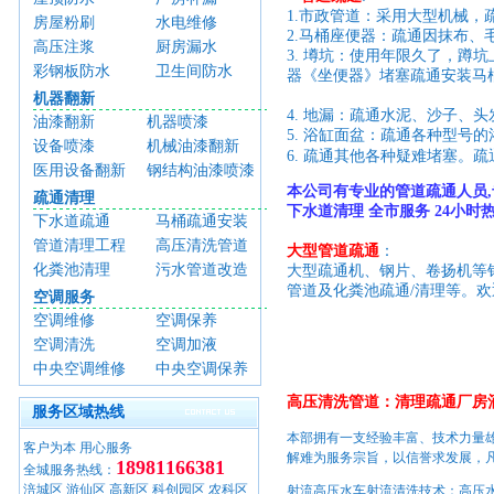
1.市政管道：采用大型机械
房屋粉刷
水电维修
2.马桶座便器：疏通因抹布
高压注浆
厨房漏水
3. 墫坑：使用年限久了，蹲
彩钢板防水
卫生间防水
器《坐便器》堵塞疏通安装马
机器翻新
4. 地漏：疏通水泥、沙子、
油漆翻新
机器喷漆
5. 浴缸面盆：疏通各种型号
设备喷漆
机械油漆翻新
6. 疏通其他各种疑难堵塞。
医用设备翻新
钢结构油漆喷漆
本公司有专业的管道疏通人员,
疏通清理
下水道清理 全市服务 24小时热线:0
下水道疏通
马桶疏通安装
管道清理工程
高压清洗管道
大型管道疏通
：
化粪池清理
污水管道改造
大型疏通机、钢片、卷扬机等
管道及化粪池疏通/清理等。
空调服务
空调维修
空调保养
空调清洗
空调加液
中央空调维修
中央空调保养
高压清洗管道：清理疏通厂房
服务区域热线
本部拥有一支经验丰富、技术力量雄
客户为本 用心服务
解难为服务宗旨，以信誉求发展，
18981166381
全城服务热线：
涪城区 游仙区 高新区 科创园区 农科区
射流高压水车射流清洗技术：高压