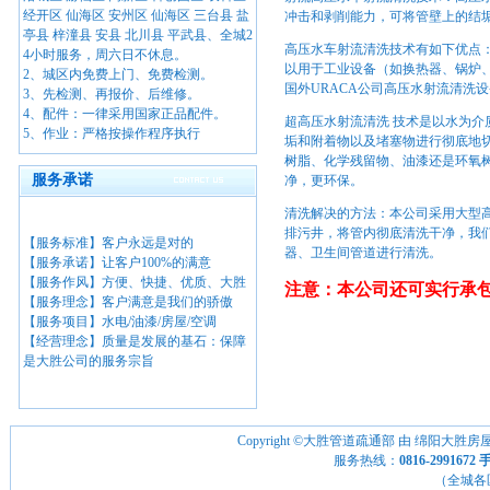
经开区 仙海区 安州区 仙海区 三台县 盐
冲击和剥削能力，可将管壁上的结
亭县 梓潼县 安县 北川县 平武县、全城2
高压水车射流清洗技术有如下优点
4小时服务，周六日不休息。
以用于工业设备（如换热器、锅炉
2、城区内免费上门、免费检测。
国外URACA公司高压水射流清洗
3、先检测、再报价、后维修。
4、配件：一律采用国家正品配件。
超高压水射流清洗 技术是以水为
5、作业：严格按操作程序执行
垢和附着物以及堵塞物进行彻底地切
树脂、化学残留物、油漆还是环氧树
服务承诺
净，更环保。
清洗解决的方法：本公司采用大型
排污井，将管内彻底清洗干净，我
【服务标准】客户永远是对的
器、卫生间管道进行清洗。
【服务承诺】让客户100%的满意
【服务作风】方便、快捷、优质、大胜
注意：本公司还可实行承
【服务理念】客户满意是我们的骄傲
【服务项目】水电/油漆/房屋/空调
【经营理念】质量是发展的基石：保障
是大胜公司的服务宗旨
Copyright ©大胜管道疏通部 由
绵阳大胜房
服务热线：
0816-2991672
（全城各